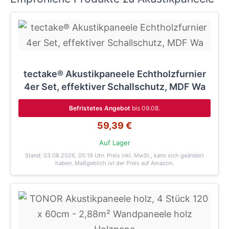
tectake® Akustikpaneele Echtholzfurnier
4er Set, effektiver Schallschutz, MDF Wa
Befristetes Angebot
bis 09.08.
59,39 €
Auf Lager
Stand: 03.08.2026, 05:19 Uhr
. Preis inkl. MwSt., kann sich geändert
haben. Maßgeblich ist der Preis auf Amazon.