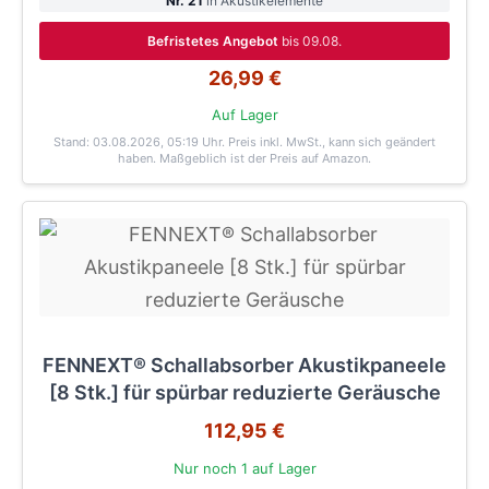
Nr. 21
in Akustikelemente
Befristetes Angebot
bis 09.08.
26,99 €
Auf Lager
Stand: 03.08.2026, 05:19 Uhr
. Preis inkl. MwSt., kann sich geändert
haben. Maßgeblich ist der Preis auf Amazon.
FENNEXT® Schallabsorber Akustikpaneele
[8 Stk.] für spürbar reduzierte Geräusche
112,95 €
Nur noch 1 auf Lager