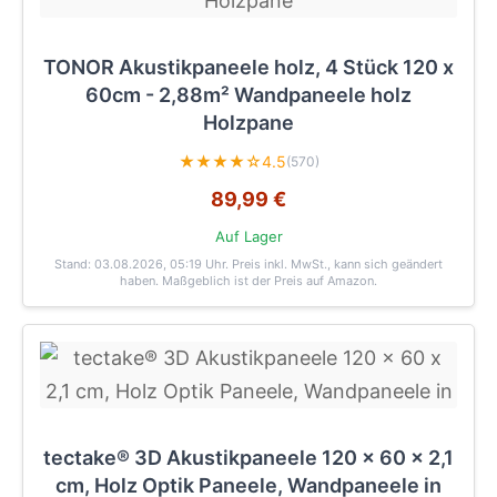
TONOR Akustikpaneele holz, 4 Stück 120 x
60cm - 2,88m² Wandpaneele holz
Holzpane
★★★★☆
4.5
(570)
89,99 €
Auf Lager
Stand: 03.08.2026, 05:19 Uhr
. Preis inkl. MwSt., kann sich geändert
haben. Maßgeblich ist der Preis auf Amazon.
tectake® 3D Akustikpaneele 120 x 60 x 2,1
cm, Holz Optik Paneele, Wandpaneele in