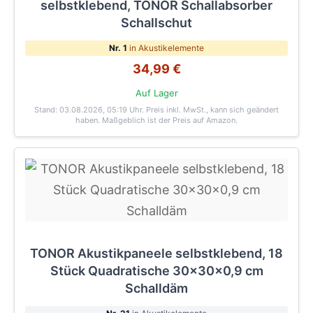
selbstklebend, TONOR Schallabsorber
Schallschut
Nr. 1
in Akustikelemente
34,99 €
Auf Lager
Stand: 03.08.2026, 05:19 Uhr
. Preis inkl. MwSt., kann sich geändert
haben. Maßgeblich ist der Preis auf Amazon.
TONOR Akustikpaneele selbstklebend, 18
Stück Quadratische 30x30x0,9 cm
Schalldäm