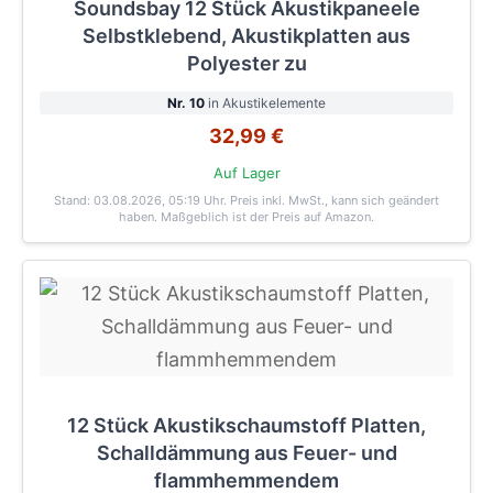
Soundsbay 12 Stück Akustikpaneele
Selbstklebend, Akustikplatten aus
Polyester zu
Nr. 10
in Akustikelemente
32,99 €
Auf Lager
Stand: 03.08.2026, 05:19 Uhr
. Preis inkl. MwSt., kann sich geändert
haben. Maßgeblich ist der Preis auf Amazon.
12 Stück Akustikschaumstoff Platten,
Schalldämmung aus Feuer- und
flammhemmendem