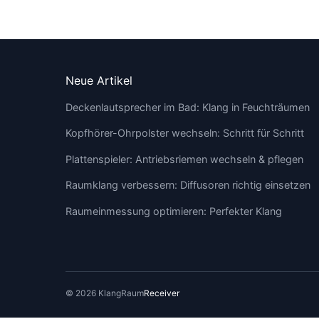
Neue Artikel
Deckenlautsprecher im Bad: Klang in Feuchträumen
Kopfhörer-Ohrpolster wechseln: Schritt für Schritt
Plattenspieler: Antriebsriemen wechseln & pflegen
Raumklang verbessern: Diffusoren richtig einsetzen
Raumeinmessung optimieren: Perfekter Klang
© 2026 KlangRaum
Receiver