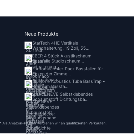
Neue Produkte
StarTech 4HE Vertikale
Wandhalterung, 19 Zoll, 55…
JBER 4 Stück Akustikschaum
Bassfalle Studioschaum…
Foroomaco 4er-Pack Bassfallen für
Ecken der Zimme…
Bluetone Acoustics Tube BassTrap -
Premium Bassfa…
GRADENEVE Selbstklebendes
Schaumstoff Dichtungsba…
* Als Amazon-Partner verdienen wir an qualifizierten Verkäufen.