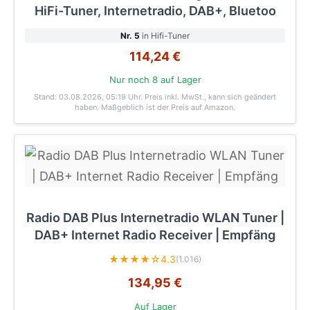
HiFi-Tuner, Internetradio, DAB+, Bluetoo
Nr. 5
in Hifi-Tuner
114,24 €
Nur noch 8 auf Lager
Stand: 03.08.2026, 05:19 Uhr
. Preis inkl. MwSt., kann sich geändert
haben. Maßgeblich ist der Preis auf Amazon.
Radio DAB Plus Internetradio WLAN Tuner |
DAB+ Internet Radio Receiver | Empfäng
★★★★☆
4.3
(1.016)
134,95 €
Auf Lager