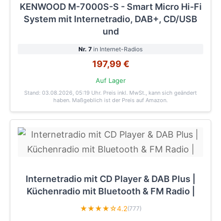
KENWOOD M-7000S-S - Smart Micro Hi-Fi
System mit Internetradio, DAB+, CD/USB
und
Nr. 7
in Internet-Radios
197,99 €
Auf Lager
Stand: 03.08.2026, 05:19 Uhr
. Preis inkl. MwSt., kann sich geändert
haben. Maßgeblich ist der Preis auf Amazon.
Internetradio mit CD Player & DAB Plus |
Küchenradio mit Bluetooth & FM Radio |
★★★★☆
4.2
(777)