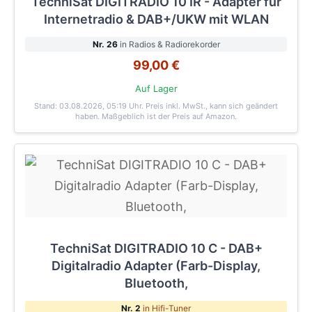
TechniSat DIGITRADIO 10 IR - Adapter für
Internetradio & DAB+/UKW mit WLAN
Nr. 26
in Radios & Radiorekorder
99,00 €
Auf Lager
Stand: 03.08.2026, 05:19 Uhr
. Preis inkl. MwSt., kann sich geändert
haben. Maßgeblich ist der Preis auf Amazon.
TechniSat DIGITRADIO 10 C - DAB+
Digitalradio Adapter (Farb-Display,
Bluetooth,
Nr. 2
in Hifi-Tuner