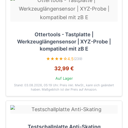
Ottertools - Tastplatte |
Werkzeuglängensensor | XYZ-Probe |
kompatibel mit zB E
★★★★☆
4.5
(239)
32,99 €
Auf Lager
Stand: 03.08.2026, 05:19 Uhr
. Preis inkl. MwSt., kann sich geändert
haben. Maßgeblich ist der Preis auf Amazon.
Testschallplatte Anti-Skating