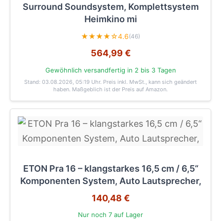
Surround Soundsystem, Komplettsystem
Heimkino mi
★★★★☆
4.6
(46)
564,99 €
Gewöhnlich versandfertig in 2 bis 3 Tagen
Stand: 03.08.2026, 05:19 Uhr
. Preis inkl. MwSt., kann sich geändert
haben. Maßgeblich ist der Preis auf Amazon.
ETON Pra 16 – klangstarkes 16,5 cm / 6,5“
Komponenten System, Auto Lautsprecher,
140,48 €
Nur noch 7 auf Lager