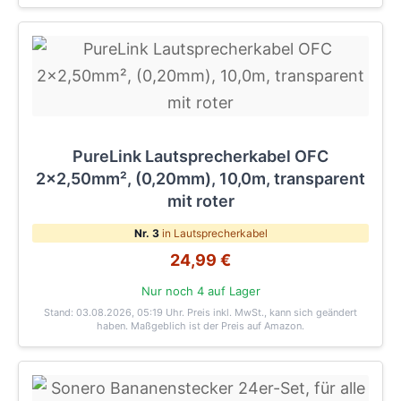
PureLink Lautsprecherkabel OFC
2x2,50mm², (0,20mm), 10,0m, transparent
mit roter
Nr. 3
in Lautsprecherkabel
24,99 €
Nur noch 4 auf Lager
Stand: 03.08.2026, 05:19 Uhr
. Preis inkl. MwSt., kann sich geändert
haben. Maßgeblich ist der Preis auf Amazon.