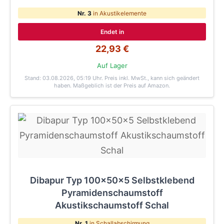
Nr. 3
in Akustikelemente
Endet in
22,93 €
Auf Lager
Stand: 03.08.2026, 05:19 Uhr
. Preis inkl. MwSt., kann sich geändert
haben. Maßgeblich ist der Preis auf Amazon.
Dibapur Typ 100x50x5 Selbstklebend
Pyramidenschaumstoff
Akustikschaumstoff Schal
Nr. 1
in Schallabschirmung