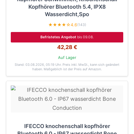
Kopfhörer Bluetooth 5.4, IPX8
Wasserdicht,Spo
★★★★☆
4.6
(143)
Befristetes Angebot
bis 09.08.
42,28 €
Auf Lager
Stand: 03.08.2026, 05:19 Uhr
. Preis inkl. MwSt., kann sich geändert
haben. Maßgeblich ist der Preis auf Amazon.
IFECCO knochenschall kopfhörer
Bluetooth 6.0 - IP67 wasserdicht Bone