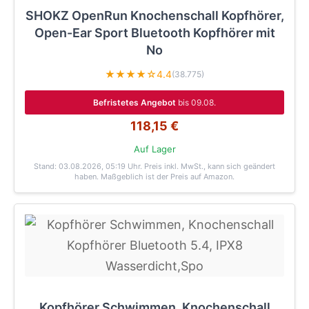
SHOKZ OpenRun Knochenschall Kopfhörer,
Open-Ear Sport Bluetooth Kopfhörer mit
No
★★★★☆
4.4
(38.775)
Befristetes Angebot
bis 09.08.
118,15 €
Auf Lager
Stand: 03.08.2026, 05:19 Uhr
. Preis inkl. MwSt., kann sich geändert
haben. Maßgeblich ist der Preis auf Amazon.
Kopfhörer Schwimmen, Knochenschall