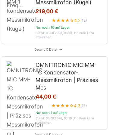
Messmikrofon (Kugel)
219,00 €
★★★★☆
4.2
(12)
Nur noch 10 auf Lager
Stand: 03.08.2026, 05:19 Uhr
. Preis kann
abweichen.
Details & Daten →
OMNITRONIC MIC MM-
1C Kondensator-
Messmikrofon | Präzises
Mes
44,00 €
★★★★☆
4.3
(17)
Nur noch 1 auf Lager
Stand: 03.08.2026, 05:19 Uhr
. Preis kann
abweichen.
Details & Daten →