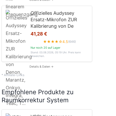
Offizielles Audyssey
Ersatz-Mikrofon ZUR
Kalibrierung von De
41,28 €
★★★★☆
4.5
(646)
Nur noch 20 auf Lager
Stand: 03.08.2026, 05:19 Uhr
. Preis kann
abweichen.
Details & Daten →
* Affiliate-Links
Empfohlene Produkte zu
Raumkorrektur System