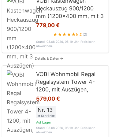
VOBI Kastenwagen
Heckauszug 900/1200
mm (1200x400 mm, mit 3
779,00 €
★★★★★
5.0
(2)
Stand: 03.08.2026, 05:19 Uhr
. Preis kann
abweichen.
Details & Daten →
VOBI Wohnmobil Regal
Regalsystem Tower 4-
1200, mit Auszügen,
579,00 €
Nr. 13
in Schränke
Auf Lager
Stand: 03.08.2026, 05:19 Uhr
. Preis kann
abweichen.