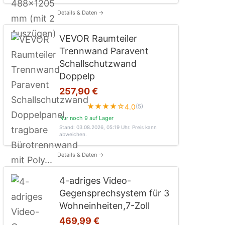
Details & Daten →
VEVOR Raumteiler
Trennwand Paravent
Schallschutzwand
Doppelp
257,90 €
★★★★☆
4.0
(5)
Nur noch 9 auf Lager
Stand: 03.08.2026, 05:19 Uhr
. Preis kann
abweichen.
Details & Daten →
4-adriges Video-
Gegensprechsystem für 3
Wohneinheiten,7-Zoll
469,99 €