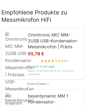
Empfohlene Produkte zu
Messmikrofon HiFi
Omnitronic MIC MM-
2USB USB-Kondensator-
Messmikrofon | Präzis
55,79 €
★★★★☆
4.5
(82)
Nur noch 10 auf Lager
Stand: 03.08.2026, 05:19 Uhr
. Preis kann
abweichen.
Details & Daten →
beyerdynamic MM 1
Kondensator-