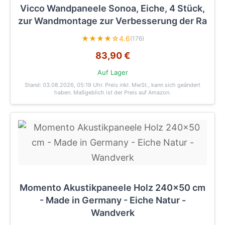
Vicco Wandpaneele Sonoa, Eiche, 4 Stück,
zur Wandmontage zur Verbesserung der Ra
★★★★☆
4.6
(176)
83,90 €
Auf Lager
Stand: 03.08.2026, 05:19 Uhr
. Preis inkl. MwSt., kann sich geändert
haben. Maßgeblich ist der Preis auf Amazon.
Momento Akustikpaneele Holz 240x50 cm
- Made in Germany - Eiche Natur -
Wandverk