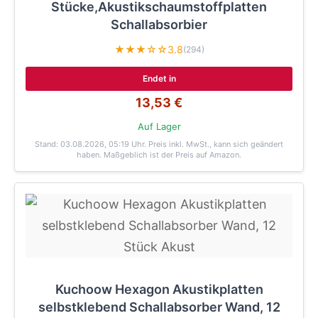
Stücke,Akustikschaumstoffplatten
Schallabsorbier
★★★☆☆
3.8
(294)
Endet in
13,53 €
Auf Lager
Stand: 03.08.2026, 05:19 Uhr
. Preis inkl. MwSt., kann sich geändert
haben. Maßgeblich ist der Preis auf Amazon.
Kuchoow Hexagon Akustikplatten
selbstklebend Schallabsorber Wand, 12